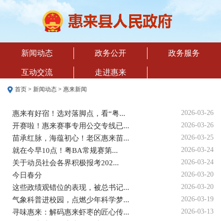
新闻动态
政务公开
政务服务
互动交流
走进惠来
首页
>
新闻动态
>
惠来新闻
2026-03-26
惠来有好宿！选对落脚点，看“粤...
2026-03-26
开赛啦！惠来赛事专用公交专线已...
2026-03-25
苗承红脉，海蕴初心！老区惠来苗...
2026-03-24
就在今早10点！粤BA常规赛第...
2026-03-24
关于动员社会各界积极报考202...
2026-03-20
今日春分
2026-03-20
这些政绩观错位的表现，被总书记...
2026-03-19
气象科普进校园，点燃少年科学梦...
2026-03-13
寻味惠来：解码惠来虾枣的匠心传...