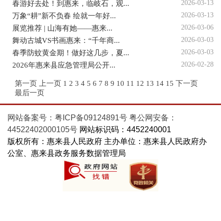
2026-03-13
春游好去处！到惠来，临岐石，观...
2026-03-13
万象“耕”新不负春 绘就一年好...
2026-03-06
展览推荐 | 山海有她——惠来...
2026-03-03
舞动古城VS书画惠来：“千年商...
2026-03-03
春季防蚊黄金期！做好这几步，夏...
2026-02-28
2026年惠来县应急管理局公开...
第一页
上一页
1
2
3
4
5
6
7
8
9
10
11
12
13
14
15
下一页
最后一页
网站备案号：粤ICP备09124891号
粤公网安备：
44522402000105号
网站标识码：4452240001
版权所有：惠来县人民政府 主办单位：惠来县人民政府办
公室、惠来县政务服务数据管理局