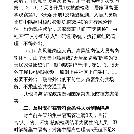
离后，目的地不得重复隔离。集中隔离医学观察的
第1、2、3、5天各开展1次核酸检测，居家隔离医
学观察第1、3天各开展1次核酸检测。入境人员解
除集中隔离时核酸检测Ct值35-40的进行风险评
估，如为既往感染，居家隔离期间“三天两检”，由
社区“三人小组”录入“一码通”系统，执行赋红码管
理，不得外出。
（四）高风险岗位人员。高风险岗位人员离岗
轮休时，由“7天集中隔离或7天居家隔离”调整为“5
天居家健康监测”，期间赋黄码管理，第1、3、5天
各开展1次核酸检测，原则上由社区上门采样。非
必要不外出，确需外出的不前往人员密集公共场
所、不乘坐公共交通工具。
其他隔离管控政策按照国家第九版防控方案落
实。
二、及时安排在管符合条件人员解除隔离
对当前在管的集中隔离管理满8天，且符
合“人、物、环境”核酸检测结果为阴性的人员，即
时解除集中隔离；对集中隔离管理满5天但不足8