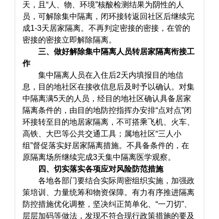
天，且“人、物、环境”核酸检测结果为阴性的人
员，可解除集中隔离，闭环接转返回社区后继续完
成1-3天居家隔离。不再判定密接的密接，在管的
密接的密接立即解除隔离。
三、做好解除集中隔离人员转居家隔离衔接工
作
集中隔离人员在入住后2天内填报目的地信
息，目的地社区在接收信息后及时予以确认。对集
中隔离满5天的人员，经目的地社区确认具备居家
隔离条件的，由目的地防控指挥办安排“点对点”闭
环接转至目的地居家隔离，不可搭乘飞机、火车、
高铁、大巴等公共交通工具；属地社区“三人小
组”督促落实好居家隔离措施。不具备条件的，在
原隔离场所继续完成3天集中隔离医学观察。
四、切实落实各项应对风险防范措施
各地各部门要结合实际周密组织实施，加强政
策培训、力量统筹和物资保障。有力有序推进隔离
防控措施优化调整，坚决纠正简单化、“一刀切”、
层层加码等做法，发现不符合现行政策措施的要及