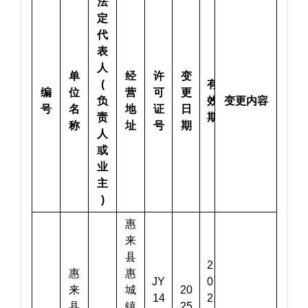
法
定
代
表
人
单
经
许
变
(
有
编
位
营
可
更
负
效
变更内容
号
名
地
证
日
责
期
称
址
号
期
人
或
业
主
)
惠
来
县
2
惠
惠
JY
0
来
城
20
14
2
县
镇
25