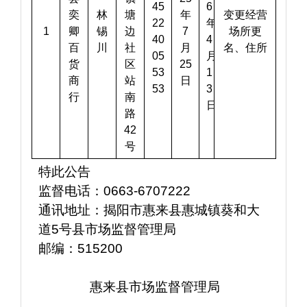
45
6
奕
林
塘
年
变更经营
22
年
1
卿
锡
边
7
场所更
40
4
百
川
社
月
名、住所
05
月
货
区
25
53
1
商
站
日
53
3
行
南
日
路
42
号
特此公告
监督电话：0663-6707222
通讯地址：揭阳市惠来县惠城镇葵和大
道5号县市场监督管理局
邮编：515200
               惠来县市场监督管理局