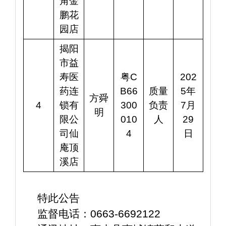
角金
鹏花
园店
揭阳
市益
寿医
粤C
202
药连
B66
质量
5年
方舜
4
锁有
300
负责
7月
明
限公
010
人
29
司仙
4
日
庵顶
溪店
   特此公告
   监督电话：0663-6692122