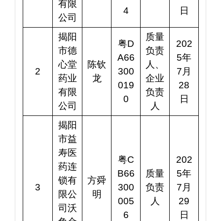
有限
4
日
公司
揭阳
质量
粤D
202
市德
负责
A66
5年
心堂
陈钦
人、
2
300
7月
药业
龙
企业
019
28
有限
负责
0
日
公司
人
揭阳
市益
寿医
粤C
202
药连
B66
质量
5年
锁有
方舜
3
300
负责
7月
限公
明
005
人
29
司沃
6
日