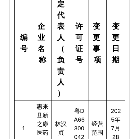
定
代
企 
表
许
变 
变
编
业 
人
可
更 
更
号
名 
（
证
事 
日
称
负
号
项
期
责
人
）
惠来
粤D
202
县新
A66
5年
之康
林汉
经营
1
300
7月
医药
贞
范围
042
28