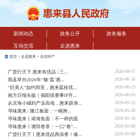
新闻动态
政务公开
政务服务
互动交流
走进惠来
首页
>
走进惠来
>
名优特产
2026-08-07
广货行天下 惠来有优品 | 三...
2026-06-26
我县举办2026年“魅‘荔’惠...
2026-06-23
“巨美人”如约而至，惠来荔枝优...
2026-06-03
南方日报头版｜揭阳借赛事IP升...
2026-05-22
从滨海小城到产业高地，惠来跻身...
2026-05-20
寻味惠来 | 隆江板面：一碗擀...
2026-05-18
寻味惠来丨靖海鱼面：不一样的面
2026-05-08
寻味惠来丨塘田卷章：一口“卷”...
2026-05-08
广货行天下丨惠来优品再添香！缘...