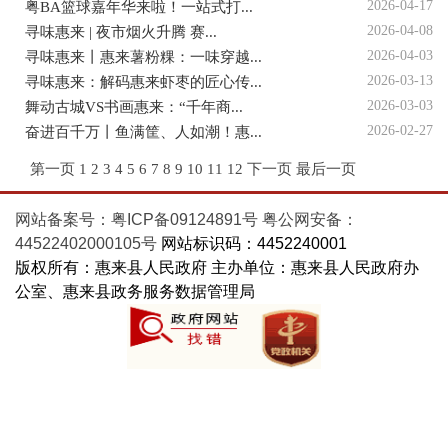
2026-04-17
粤BA篮球嘉年华来啦！一站式打...
2026-04-08
寻味惠来 | 夜市烟火升腾 赛...
2026-04-03
寻味惠来丨惠来薯粉粿：一味穿越...
2026-03-13
寻味惠来：解码惠来虾枣的匠心传...
2026-03-03
舞动古城VS书画惠来：“千年商...
2026-02-27
奋进百千万丨鱼满筐、人如潮！惠...
第一页
1
2
3
4
5
6
7
8
9
10
11
12
下一页
最后一页
网站备案号：粤ICP备09124891号
粤公网安备：
44522402000105号
网站标识码：4452240001
版权所有：惠来县人民政府 主办单位：惠来县人民政府办
公室、惠来县政务服务数据管理局