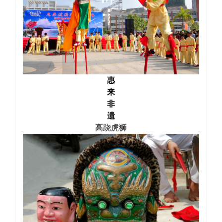
惠
来
非
遗
高跷虎狮