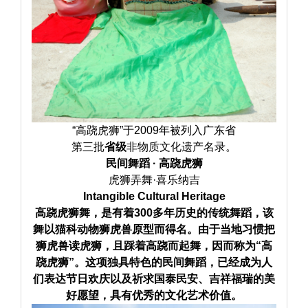
“高跷虎狮”于2009年被列入广东省
第三批
省级
非物质文化遗产名录。
民间舞蹈 · 高跷虎狮
虎狮弄舞
·
喜乐纳吉
Intangible Cultural Heritage
高跷虎狮舞，是有着300多年历史的传统舞蹈，该
舞以猫科动物
狮虎兽
原型而得名。由于当地习惯把
狮虎兽读虎狮，且踩着高跷而起舞，因而称为“高
跷虎狮”。这项独具特色
的民间舞蹈，已经成为人
们表达节日欢庆以及祈求国泰民安、吉祥福瑞的美
好愿望，具有优秀的文化艺术价值。