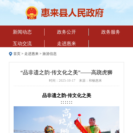
新闻动态
政务公开
政务服务
互动交流
走进惠来
首页
>
走进惠来
>
旅游信息
“品非遗之韵·传文化之美”——高跷虎狮
时间：2025-10-17 来源：和畅惠来
品非遗之韵·传文化之美
∷ ∷ ∷