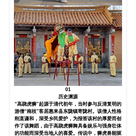
01
历史渊源
“高跷虎狮”起源于清代初年，当时参与反清复明的
游僧“南枝”客居惠来县东陇镇
寄陇村
。该僧人性格
刚直谦和，深受乡民爱护，为报答该村的厚爱而创
作了该舞蹈，由于高跷虎狮舞具备娱乐与强身壮体
的功能而深受当地人的喜爱。传说中，狮虎兽能驱