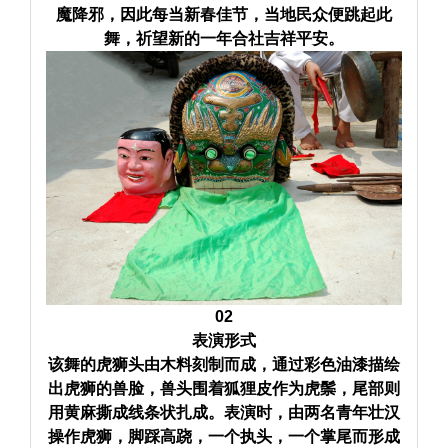
魔降邪，因此每当新春佳节，当地民众便跳起此
舞，祈望新的一年合社吉祥平安。
02
表演形式
该舞的虎狮头由木料刻制而成，通过彩色油漆描绘
出虎狮的兽脸，兽头围着狐狸皮作为虎鬃，尾部则
用黄麻撕成线条状扎成。表演时，由两名青年壮汉
操作虎狮，脚踩高跷，一个执头，一个掌尾而形成