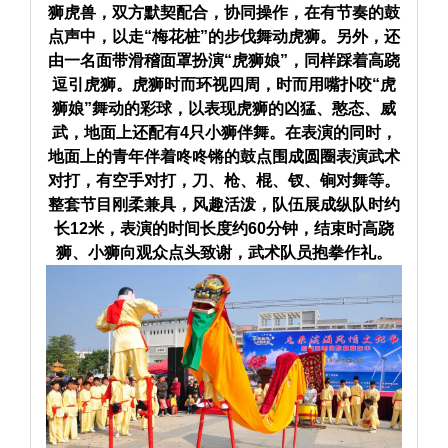
狮虎兽，双方默契配合，协同操作，在有节奏的鼓
点声中，以走“梅花桩”的步伐舞动虎狮。另外，还
由一名面带滑稽面罩扮演“
虎狮娘
”，同样踩着高跷
逗引虎狮。虎狮时而环视四周，时而用嘴扑咬“虎
狮娘”舞动的彩球，以表现虎狮的凶猛、憨态、威
武，地面上还配有4只小狮伴舞。在表演的同时，
地面上的青年伴着咚咚锵的鼓点围成圆圈表演武术
对打，有空手对打，刀、枪、棍、钗、锏对舞等。
整套节目刚柔兼具，风趣活泼，队伍展成纵队时约
长12米，表演的时间长度约60分钟，结束时高跷
狮、小狮向观众点头致谢，武术队员抱拳作礼。