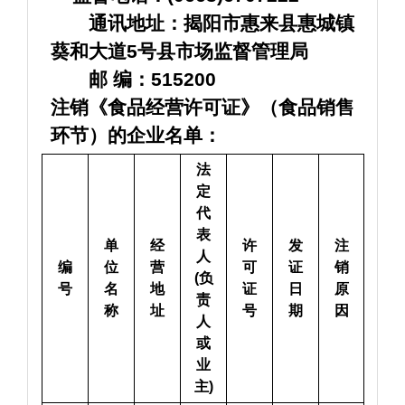
　　通讯地址：揭阳市惠来县惠城镇
葵和大道5号县市场监督管理局
　　邮 编：515200
注销《食品经营许可证》（食品销售
环节）的企业名单：
法
定
代
表
单
经
许
发
注
人
编
位
营
可
证
销
(负
号
名
地
证
日
原
责
称
址
号
期
因
人
或
业
主)