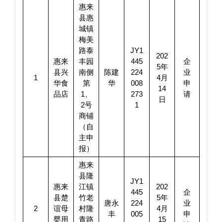
惠来
县惠
城镇
梅美
路泰
JY1
202
惠来
丰园
445
企
5年
县兴
南侧
陈建
224
业
1
4月
华食
第
华
008
申
14
品店
1、
273
请
日
2号
1
商铺
（自
主申
报）
惠来
县隆
JY1
惠来
江镇
202
445
企
县楚
竹老
5年
唐永
224
业
2
谊母
村隆
4月
丰
005
申
婴用
青路
15