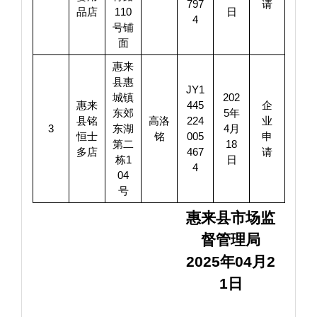
797
请
品店
110
日
4
号铺
面
惠来
县惠
JY1
城镇
202
惠来
445
企
东郊
5年
县铭
高洛
224
业
3
东湖
4月
恒士
铭
005
申
第二
18
多店
467
请
栋1
日
4
04
号
惠来县市场监
督管理局
2025年04月2
1日