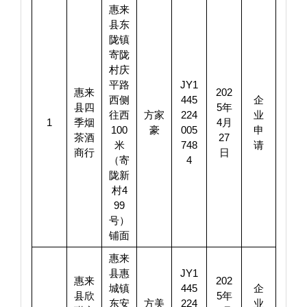
惠来
县东
陇镇
寄陇
村庆
平路
JY1
惠来
202
西侧
445
企
县四
5年
往西
方家
224
业
1
季烟
4月
100
豪
005
申
茶酒
27
米
748
请
商行
日
（寄
4
陇新
村4
99
号）
铺面
惠来
县惠
JY1
惠来
202
城镇
445
企
县欣
5年
东安
方美
224
业