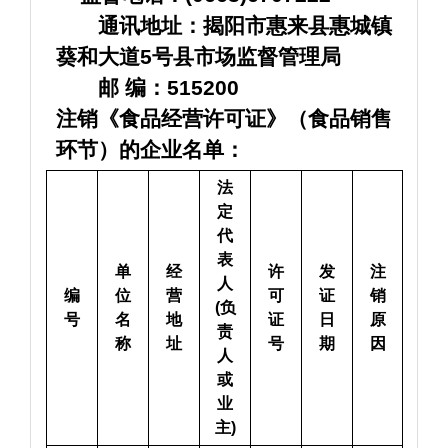
　　通讯地址：揭阳市惠来县惠城镇
葵和大道5号县市场监督管理局
　　邮 编：515200
注销《食品经营许可证》（食品销售
环节）的企业名单：
法
定
代
表
单
经
许
发
注
人
编
位
营
可
证
销
(负
号
名
地
证
日
原
责
称
址
号
期
因
人
或
业
主)