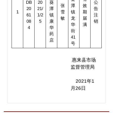
DB
20
葵
公
张
潭
效
20
21/
潭
告
1
雪
镇
期
61
1/2
镇
注
敏
龙
届
08
5
康
销
华
满
4
华
街
药
41
店
号
 惠来县市场
监督管理局
    2021年1
月26日   