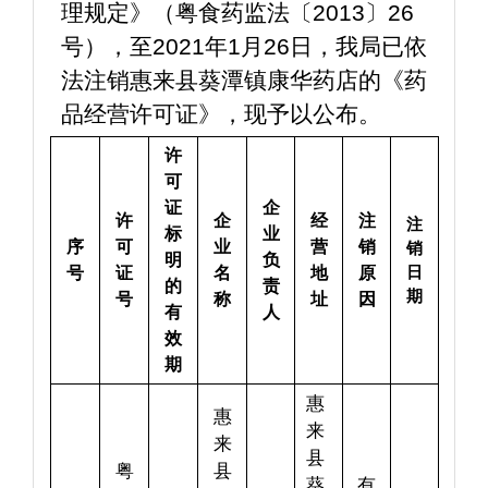
理规定》（粤食药监法〔2013〕26
号），至2021年1月26日，我局已依
法注销惠来县葵潭镇康华药店的《药
品经营许可证》，现予以公布。  
许
可
证
企
许
企
经
注
注
标
业
序
可
业
营
销
销
明
负
日
号
证
名
地
原
的
责
期
号
称
址
因
有
人
效
期
惠
惠
来
来
县
粤
县
葵
有